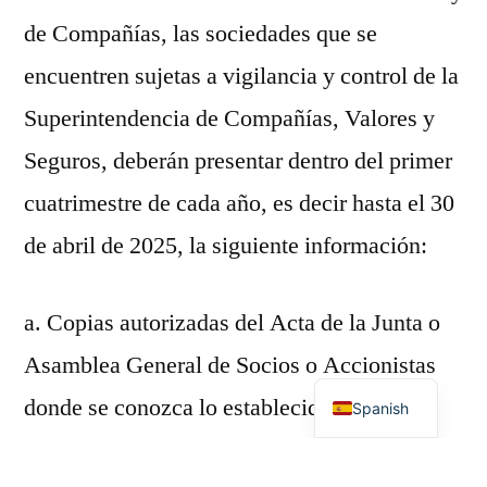
de Compañías, las sociedades que se
encuentren sujetas a vigilancia y control de la
Superintendencia de Compañías, Valores y
Seguros, deberán presentar dentro del primer
cuatrimestre de cada año, es decir hasta el 30
de abril de 2025, la siguiente información:
a. Copias autorizadas del Acta de la Junta o
Asamblea General de Socios o Accionistas
English
donde se conozca lo establecido en los
Spanish
literales 2, 3 y 4 del artículo 231 de la Ley de