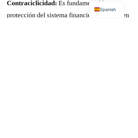
Contraciclicidad:
Es fundamental la
Spanish
protección del sistema financiero nacional en
momentos de inestabilidad económica o
crisis financieras. El fortalecimiento de las
cuentas patrimoniales permite a las entidades
en estas situaciones una mayor capacidad de
absorción de pérdidas y reduce la presión a la
que podrían encontrarse sometidas,
protegiendo los intereses de los depositantes
y asegurando la continuidad de los servicios
financieros.