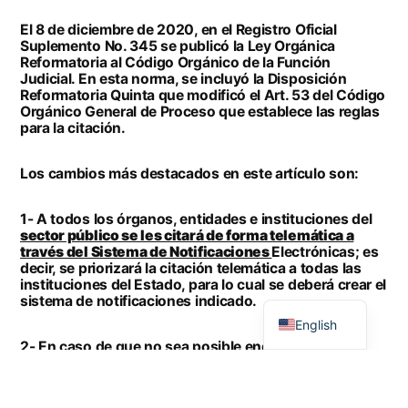
El 8 de diciembre de 2020, en el Registro Oficial
Suplemento No. 345 se publicó la Ley Orgánica
Reformatoria al Código Orgánico de la Función
Judicial. En esta norma, se incluyó la Disposición
Reformatoria Quinta que modificó el Art. 53 del Código
Orgánico General de Proceso que establece las reglas
para la citación.
Los cambios más destacados en este artículo son:
1- A todos los órganos, entidades e instituciones del
sector público se les citará de forma telemática a
través del Sistema de Notificaciones
Electrónicas; es
decir, se priorizará la citación telemática a todas las
instituciones del Estado, para lo cual se deberá crear el
Spanish
sistema de notificaciones indicado.
English
2- En caso de que no sea posible encontrar
personalmente al demandado o cuyo domicilio o
residencia sea imposible de determinar,
previo a citar
por la prensa, se le podrá citar de forma telemática