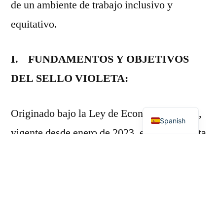
de un ambiente de trabajo inclusivo y
equitativo.
I.
FUNDAMENTOS Y OBJETIVOS
DEL SELLO VIOLETA:
English
Originado bajo la Ley de Economía Violeta,
Spanish
vigente desde enero de 2023, el Sello Violeta
busca fomentar la implementación de
protocolos avanzados para prevenir el acoso
y la violencia de género en espacios
laborales. Este distintivo está diseñado no