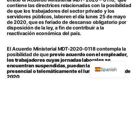
contiene las directrices relacionadas con la posibilidad
de que los trabajadores del sector privado y los
servidores públicos, laboren el día lunes 25 de mayo
de 2020, que es feriado de descanso obligatorio por
disposición de la ley, a fin de contribuir a la
reactivación económica del país.
El Acuerdo Ministerial MDT-2020-0118 contempla la
posibilidad de que
previo acuerdo con el empleador,
English
los trabajadores cuyas jornadas laborales se
encuentran suspendidas, puedan laborar ya sea
Spanish
presencial o telemáticamente el lunes 25 de mayo de
2020
.
Los trabajadores y servidores que laboren ese día,
recuperarán a su favor dos (2) días imputables a las
jornadas suspendidas debido a la crisis sanitaria.
El Acuerdo Ministerial mencionado no se refiere a las
jornadas que no han sido suspendidas; por tanto,
los
trabajadores y servidores a quienes no se ha
suspendido la jornada, no laborarán el día lunes 25 de