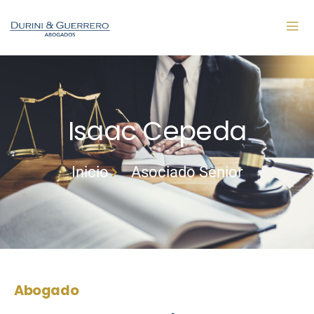
Isaac Cepeda
Inicio
Asociado Senior
Abogado